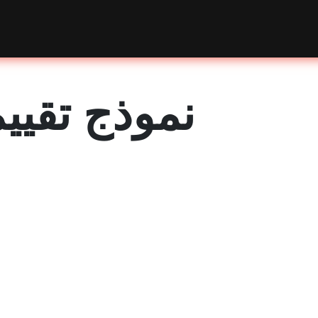
nts
Courses
Shop
Blog
About Us
Contact Us
نموذج تقيي
RoboG
Challenge 202