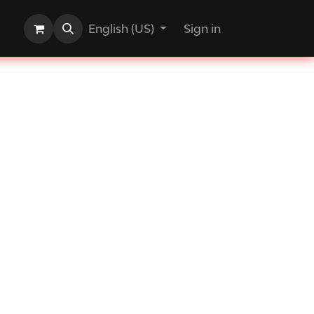
English (US)
Sign in
eex AI ​
5