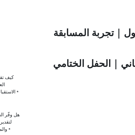
ول | تجربة المسابقة
اني | الحفل الختامي
كيف تقي
ال،
الاستقبا
*
هل وفّر ا
لتقدير
والمدربين بشكل لائق؟
*