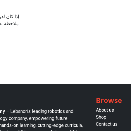
إذا كان ل/
ملاحظة ،
Browse
About us​
my
– Lebanon’s leading robotics and
Shop
logy company, empowering future
Contact us
hands-on learning, cutting-edge curricula,